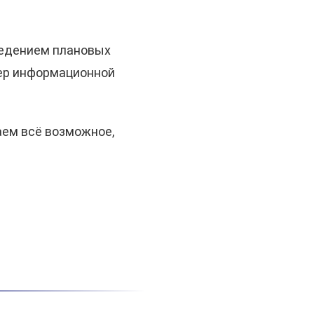
ведением плановых
мер информационной
аем всё возможное,